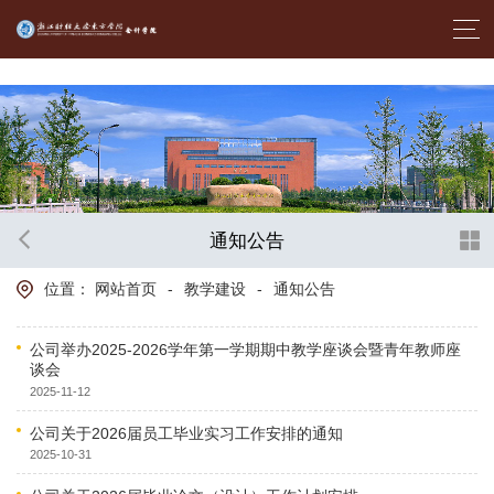
首页- yl6809永利集团中国官方网站
通知公告
位置：
网站首页
-
教学建设
-
通知公告
公司举办2025-2026学年第一学期期中教学座谈会暨青年教师座
谈会
2025-11-12
公司关于2026届员工毕业实习工作安排的通知
2025-10-31