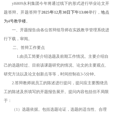
yl6809永利集团今年
将通过线下的形式
进行毕业论文开
题答辩。开题答辩于
202
5
年
12
月
30
日下午
1
3
:
00
举行
，
地点
为
4号教学楼
。
一、开题报告由
各位答辩组导师在实践教学管理系统进
行下载，审阅
。
二、答辩工作要点
1.由员工简要介绍选题及前期工作情况。主要介绍自
己的选题经过、目前该课题研究的情况、论文的主要观点、
研究方法以及论文创新点等等，时间控制在
3-5
分钟。
2.答辩教师就员工的陈述进行提问，提问应主要围绕员
工的陈述及所填写的开题报告展开。提问内容包括但不局限
于：
（
1
）选题依据。包括选题论证，选题的适当性、合理