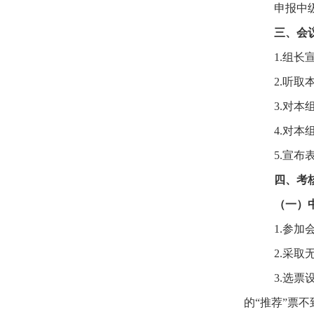
申报中
三、会
1.组长
2.听
3.对
4.对
5.宣
四、考
（一）
1.参
2.采取
3.选
的“推荐”票