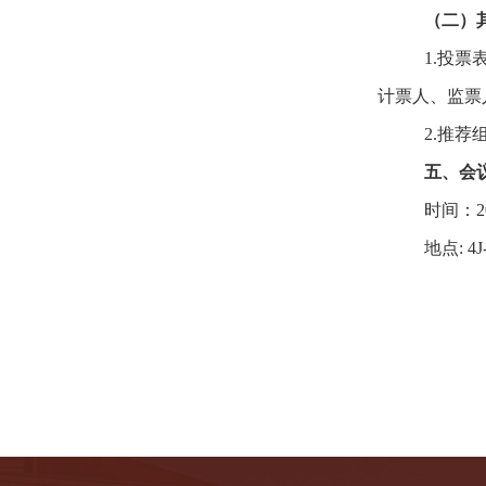
（二）
1.投
计票人、监票
2.推
五、会
时间：
地点
:
4
J