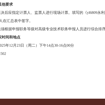
其他要求
票表决后应指定计票人、监票人进行现场计票。填写的《yl6809
人在汇总表中签字。
荐组须根据申报职务等级对高级专业技术职务申报人员进行综合排
议时间和地点
2025年12月
23
日（周
二
）下午
14
点
30
-
16
点
00
分
-
502