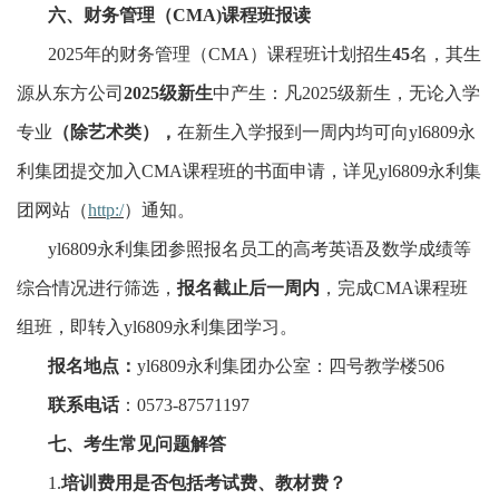
六、财务管理（
CMA)课程班报读
2025年的财务管理（CMA）课程班计划招生
45
名，其生
源从东方公司
2025级新生
中产生：凡
2025级新生，无论入学
专业
（除艺术类），
在新生入学报到一周内均可向yl6809永
利集团提交加入
CMA课程班的书面申请，详见yl6809永利集
团网站（
http:/
）通知。
yl6809永利集团参照报名员工的高考英语及数学成绩等
综合情况进行筛选，
报名截止后一周内
，完成
CMA课程班
组班，即转入yl6809永利集团学习。
报名地点：
yl6809永利集团办公室：四号教学楼
506
联系电话
：
0573-87571197
七、考生常见问题解答
1.
培训费用是否包括考试费、教材费？