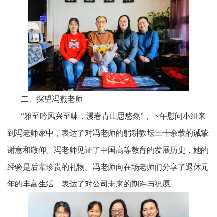
二、探望冯燕老师
“雅至吟风兴至啸，漫卷青山思悠然”，下午慰问小组来
到冯老师家中，表达了对冯老师的躬耕教坛三十余载的诚挚
谢意和敬仰。冯老师见证了中国高等教育的发展历史，她的
经验是后辈珍贵的礼物。冯老师向在场老师们分享了退休元
年的丰富生活，表达了对公司未来的期许与祝愿。