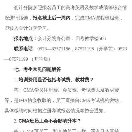
会计分院参照报名员工的高考英语及数学成绩等综合情
况进行筛选，
报名截止后一周内
，完成CMA课程班组班，
即转入会计分院学习。
报名地点
：
会计分院办公室：四号教学楼506
联系电话
：0573—87571186，87571195（开学前）0573
—87571199 （开学后）
七、考生常见问题解答
1.
培训费用是否包括考试费、
教材费
？
答：CMA学员注册费、会员费、考试费以及教材费
等，是IMA协会收取的，员工直接向CMA考试机构缴纳，
具体缴纳时间根据注册考试报名情况等协会通知。
2.
CMA班员工会不会影响升本？
答：CMA班员工，和其他员工一样，享有升本直通