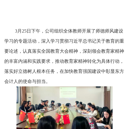
3
月
25
日下午，公司组织全体教师开展了师德师风建设
学习的专题活动，深入学习贯彻习近平总书记关于教育的重
要论述，认真落实全国教育大会精神，深刻领会教育家精神
的丰富内涵和实践要求，推动教育家精神转化为具体行动，
落实好立德树人根本任务，在加快教育强国建设中彰显东方
会计人的使命与担当。