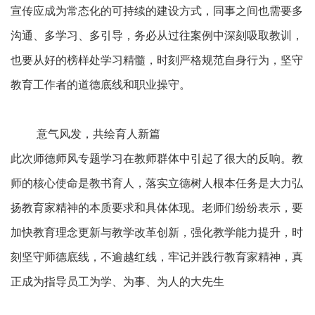
宣传应成为常态化的可持续的建设方式，同事之间也需要多
沟通、多学习、多引导，务必从过往案例中深刻吸取教训，
也要从好的榜样处学习精髓，时刻严格规范自身行为，坚守
教育工作者的道德底线和职业操守。
意气风发，共绘育人新篇
此次师德师风专题学习在教师群体中引起了很大的反响。教
师的核心使命是教书育人，落实立德树人根本任务是大力弘
扬教育家精神的本质要求和具体体现。老师们纷纷表示，要
加快教育理念更新与教学改革创新，强化教学能力提升，时
刻坚守师德底线，不逾越红线，牢记并践行教育家精神，真
正成为指导员工为学、为事、为人的大先生