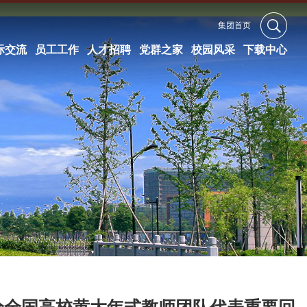
集团首页
际交流
员工工作
人才招聘
党群之家
校园风采
下载中心