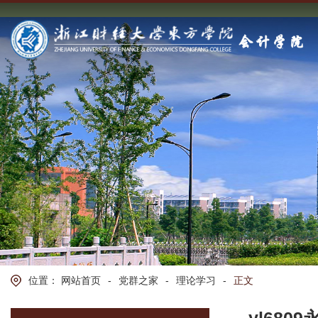
位置：
网站首页
-
党群之家
-
理论学习
-
正文