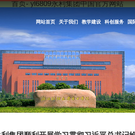
首页- yl6809永利集团中国官方网站
网站首页
关于我们
教学建设
科创服务
国