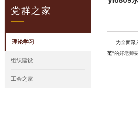
yl68
党群之家
理论学习
为全面深
范”的好老师
组织建设
工会之家