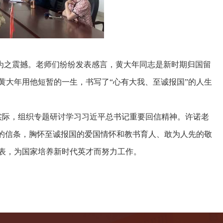
为之震撼。老师们纷纷发表感言，黄大年同志是新时期归国留
黄大年用他短暂的一生，书写了“心有大我、至诚报国”的人生
系实际，组织专题研讨学习习近平总书记重要回信精神。许诺老
”的信条，胸怀至诚报国的爱国情怀和教书育人、敢为人先的敬
表，为国家培养新时代英才而努力工作。