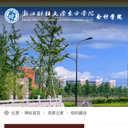
位置：
网站首页
-
党群之家
-
组织建设