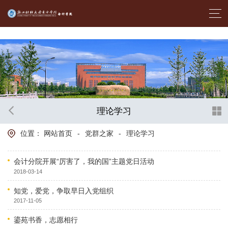
首页- yl6809永利集团中国官方网站
理论学习
位置：
网站首页
-
党群之家
-
理论学习
会计分院开展“厉害了，我的国”主题党日活动
2018-03-14
知党，爱党，争取早日入党组织
2017-11-05
鎏苑书香，志愿相行